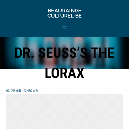
DR. SEUSS’S THE
LORAX
Home
»
Events Schedule
»
Dr. Seuss’s The Lorax
10:00 AM - 12:00 AM