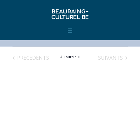
ÉVÈNEMENTS
ÉVÈNEMENTS
PRÉCÉDENTS
Aujourd’hui
SUIVANTS