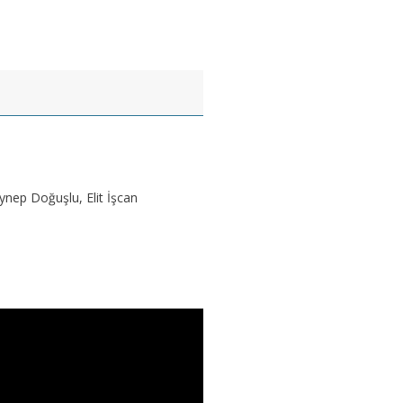
nep Doğuşlu, Elit İşcan