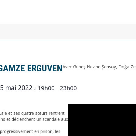
 GAMZE ERGÜVEN
Avec Güneş Nezihe Şensoy, Doğa Zey
5 mai 2022
19h00
23h00
à
–
Lale et ses quatre sœurs rentrent
ons et déclenchent un scandale aux
progressivement en prison, les