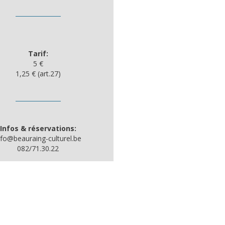
Tarif:
5 €
1,25 € (art.27)
Infos & réservations:
nfo@beauraing-culturel.be
082/71.30.22