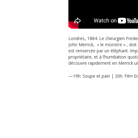
Londres, 1884. Le chirurgien Fred
John Merrick, » le monstre « , doi
est renversée par un éléphant. Impr
propriétaire, et à l’humiliation quo
découvre rapidement en Merrick un 
—
19h: Soupe et pain | 20h: Film
En