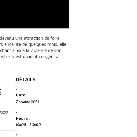
evenu une attraction de foire.
rs enceinte de quelques mois, elle
chant ainsi à la violence de son
stre » est un idiot congénital. Il
DÉTAILS
E
Date :
7 octobre 2021
13022
Heure :
19h00 – 23h00