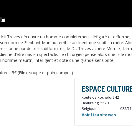
erick Treves découvre un homme complètement défiguré et difforme, d
t son nom de Elephant Man au terrible accident que subit sa mère. Alo
essionné par de telles difformités, le Dr. Treves achète Merrick, l’arra
tidienne d’être mis en spectacle. Le chirurgien pense alors que » le mon
homme meurtri, intelligent et doté d’une grande sensibilité.
trée : 5€ (Film, soupe et pain compris)
ESPACE CULTUR
Route de Rochefort 42
Beauraing
,
5570
Belgique
082/7
Voir Lieu site web