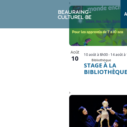
LIST
OF
A
EVENTS
IN
PHOTO
VIEW
Août
10 août à 8h00
-
14 août à
10
Bibliothèque
STAGE À LA
BIBLIOTHÈQU