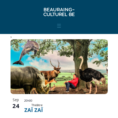
LIST
OF
EVENTS
IN
PHOTO
VIEW
Sep
20h00
24
Théâtre
ZAÏ ZAÏ