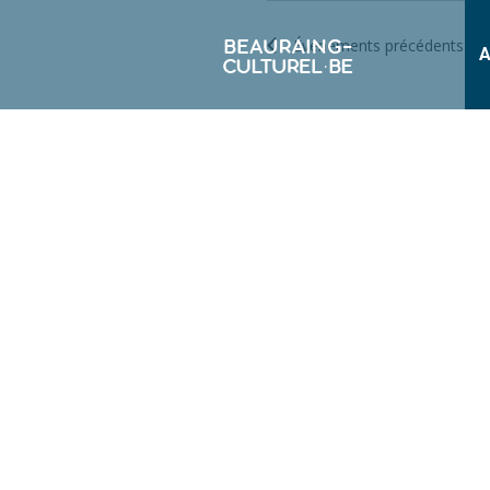
LIST
OF
Évènements
précédents
A
EVENTS
IN
PHOTO
VIEW